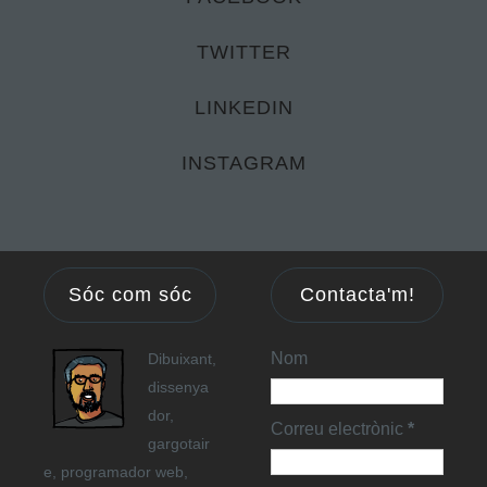
TWITTER
LINKEDIN
INSTAGRAM
Sóc com sóc
Contacta'm!
Nom
Dibuixant,
dissenya
dor,
Correu electrònic
*
gargotair
e, programador web,