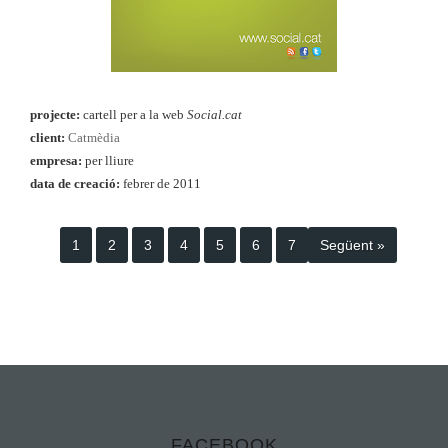
projecte:
cartell per a la web
Social.cat
client:
Catmèdia
empresa:
per lliure
data de creació:
febrer
de 2011
1
2
3
4
5
6
7
Següent »
FACEBOOK