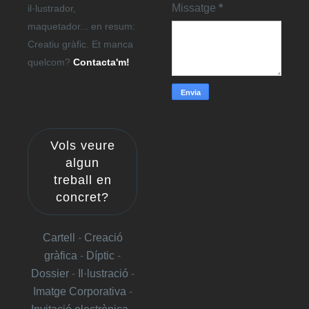
Missatge
*
il·lustrador,
maquetador... en resum:
Creatiu gràfic. Et manca
quelcom?
Contacta'm!
Vols veure
algun
treball en
concret?
Cartell
-
Creació
gràfica
-
Díptic
-
Dossier
-
Il·lustració
-
Imatge Corporativa
-