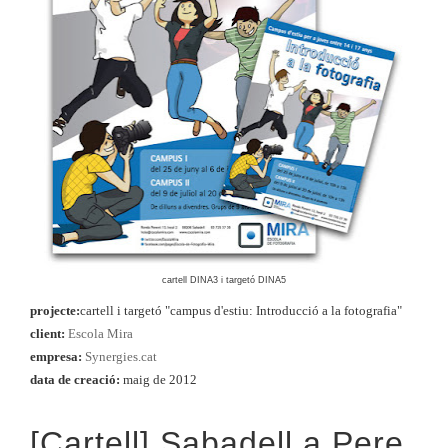
cartell DINA3 i targetó DINA5
projecte:
cartell i targetó "campus d'estiu: Introducció a la fotografia"
client:
Escola Mira
empresa:
Synergies.cat
data de creació:
maig de 2012
[Cartell] Sabadell a Pere