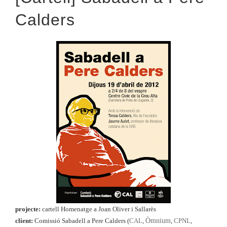
Calders
projecte:
cartell Homenatge a Joan Oliver i Sallarès
Òmnium
client:
Comissió Sabadell a Pere Calders
(
CAL
,
,
CPNL
,