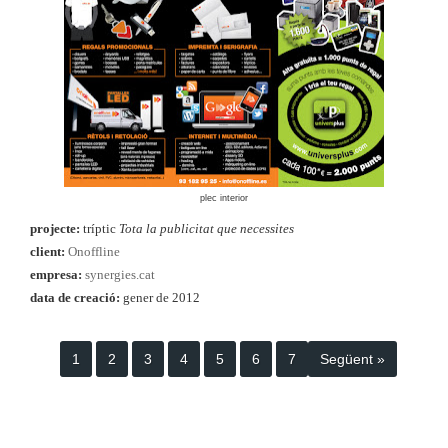
plec interior
projecte:
tríptic
Tota la publicitat que necessites
client:
Onoffline
empresa:
synergies.cat
data de creació:
gener de 2012
1
2
3
4
5
6
7
Següent »