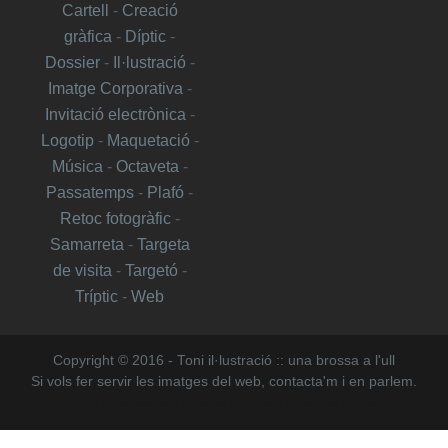
Cartell
-
Creació
gràfica
-
Díptic
-
Dossier
-
Il·lustració
-
Imatge Corporativa
-
Invitació electrònica
-
Logotip
-
Maquetació
-
Música
-
Octaveta
-
Passatemps
-
Plafó
-
Retoc fotogràfic
-
Samarreta
-
Targeta
de visita
-
Targetó
-
Tríptic
-
Web
Copyright © 2016 - Toni il·lustració :: una brossa a l'ull
Si vols fer servir les imatges del web, contacta'm i en parlem.
Plantilla de
Templateclue
&
Websoham
| Distributed By
Gooyaabi Templates