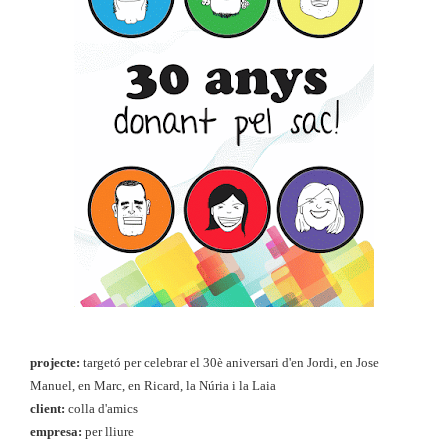
projecte:
targetó per celebrar el 30è aniversari d'en Jordi, en Jose
Manuel, en Marc, en Ricard, la Núria i la Laia
client:
colla d'amics
empresa:
per lliure