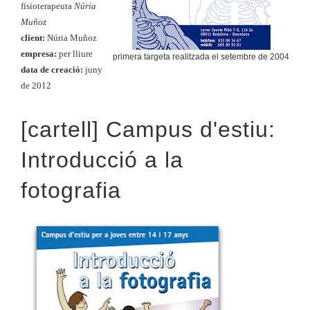
fisioterapeuta
Núria
Muñoz
client:
Núria Muñoz
empresa:
per lliure
primera targeta realitzada el setembre de 2004
data de creació:
juny
de 2012
[cartell] Campus d'estiu:
Introducció a la
fotografia