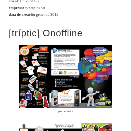
client:
UniversPlus
empresa:
synergies.cat
data de creació:
gener de 2012
[tríptic] Onoffline
plec exterior