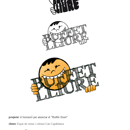
projecte:
il·lustració per anunciar el "Buffet lliure"
client:
Espai de cuina i cultura Can Capablanca