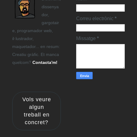
dissenya
dor,
Correu electrònic
*
gargotair
e, programador web,
Missatge
*
il·lustrador,
maquetador... en resum:
Creatiu gràfic. Et manca
quelcom?
Contacta'm!
Vols veure
algun
treball en
concret?