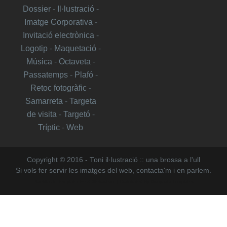
Dossier
-
Il·lustració
-
Imatge Corporativa
-
Invitació electrònica
-
Logotip
-
Maquetació
-
Música
-
Octaveta
-
Passatemps
-
Plafó
-
Retoc fotogràfic
-
Samarreta
-
Targeta
de visita
-
Targetó
-
Tríptic
-
Web
Copyright © 2016 - Toni il·lustració :: una brossa a l'ull
Si vols fer servir les imatges del web, contacta'm i en parlem.
Plantilla de
Templateclue
&
Websoham
| Distributed By
Gooyaabi Templates