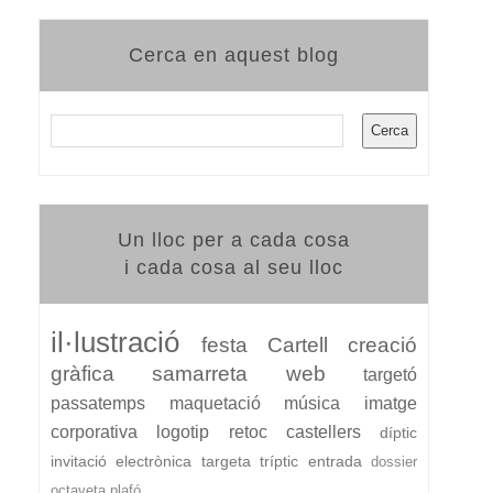
Cerca en aquest blog
Un lloc per a cada cosa
i cada cosa al seu lloc
il·lustració
festa
Cartell
creació
gràfica
samarreta
web
targetó
passatemps
maquetació
música
imatge
corporativa
logotip
retoc
castellers
díptic
invitació electrònica
targeta
tríptic
entrada
dossier
octaveta
plafó