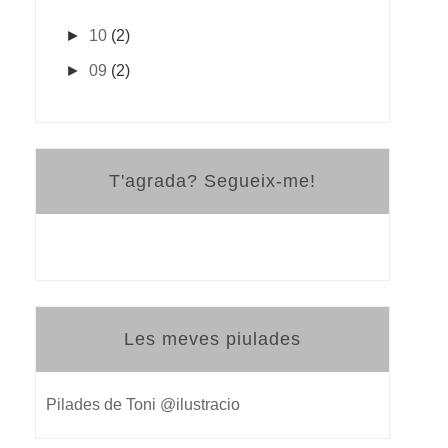
►
10
(2)
►
09
(2)
T'agrada? Segueix-me!
Les meves piulades
Pilades de Toni @ilustracio