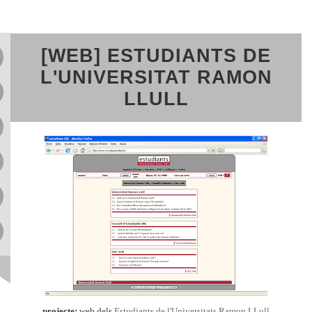
[WEB] ESTUDIANTS DE
L'UNIVERSITAT RAMON
LLULL
projecte:
web dels
Estudiants de l'Universitats Ramon LLull