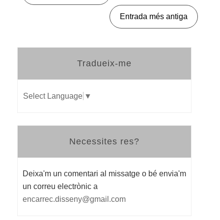
Entrada més antiga
Tradueix-me
Select Language
▼
Necessites res?
Deixa'm un comentari al missatge o bé envia'm
un correu electrònic a
encarrec.disseny@gmail.com