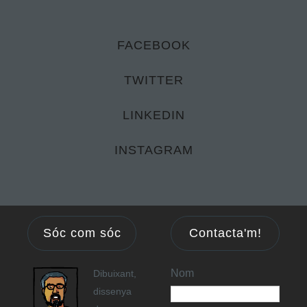
FACEBOOK
TWITTER
LINKEDIN
INSTAGRAM
Sóc com sóc
Contacta'm!
Nom
Dibuixant,
dissenya