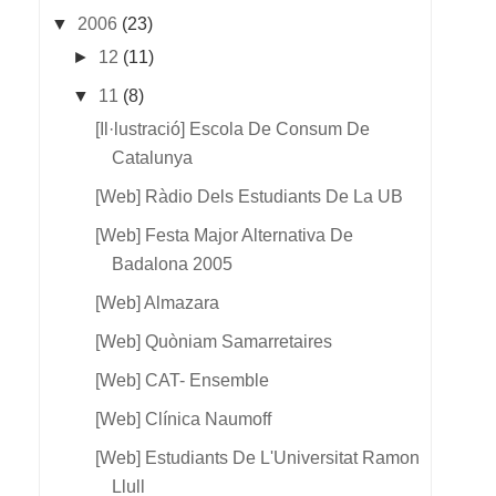
▼
2006
(23)
►
12
(11)
▼
11
(8)
[il·lustració] Escola De Consum De
Catalunya
[web] Ràdio Dels Estudiants De La UB
[web] Festa Major Alternativa De
Badalona 2005
[web] Almazara
[web] Quòniam Samarretaires
[web] CAT- Ensemble
[web] Clínica Naumoff
[web] Estudiants De L'Universitat Ramon
Llull