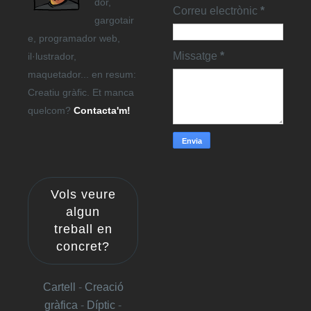
dor,
Correu electrònic
*
gargotair
e, programador web,
Missatge
*
il·lustrador,
maquetador... en resum:
Creatiu gràfic. Et manca
quelcom?
Contacta'm!
Vols veure
algun
treball en
concret?
Cartell
-
Creació
gràfica
-
Díptic
-