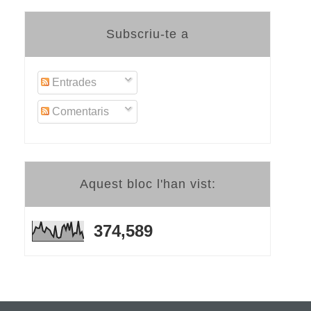
Subscriu-te a
Entrades
Comentaris
Aquest bloc l'han vist:
374,589