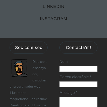
LINKEDIN
INSTAGRAM
Sóc com sóc
Contacta'm!
Nom
Dibuixant,
dissenya
dor,
Correu electrònic
*
gargotair
e, programador web,
Missatge
*
il·lustrador,
maquetador... en resum:
Creatiu gràfic. Et manca