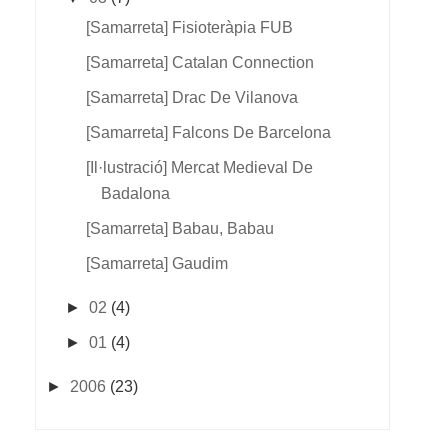
[samarreta] Fisioteràpia FUB
[samarreta] Catalan Connection
[samarreta] Drac De Vilanova
[samarreta] Falcons De Barcelona
[il·lustració] Mercat Medieval De
Badalona
[samarreta] Babau, Babau
[samarreta] Gaudim
►
02
(4)
►
01
(4)
►
2006
(23)