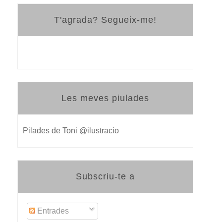
T'agrada? Segueix-me!
Les meves piulades
Pilades de Toni @ilustracio
Subscriu-te a
Entrades