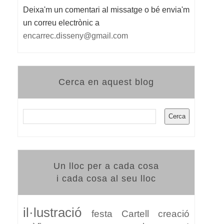
Deixa'm un comentari al missatge o bé envia'm
un correu electrònic a
encarrec.disseny@gmail.com
Cerca en aquest blog
Un lloc per a cada cosa
i cada cosa al seu lloc
il·lustració
festa
Cartell
creació