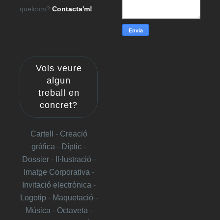
quelcom?
Contacta'm!
Vols veure
algun
treball en
concret?
Cartell
-
Creació
gràfica
-
Díptic
-
Dossier
-
Il·lustració
-
Imatge Corporativa
-
Invitació electrònica
-
Logotip
-
Maquetació
-
Música
-
Octaveta
-