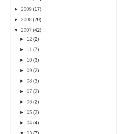
►
2009
(17)
►
2008
(20)
▼
2007
(42)
►
12
(2)
►
11
(7)
►
10
(3)
►
09
(2)
►
08
(3)
►
07
(2)
►
06
(2)
►
05
(2)
►
04
(4)
▼
03
(7)