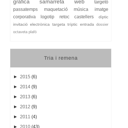
gràfica
samarreta
web
targetó
passatemps
maquetació
música
imatge
corporativa
logotip
retoc
castellers
díptic
invitació electrònica
targeta
tríptic
entrada
dossier
octaveta
plafó
Tria i remena
►
2015
(6)
►
2014
(9)
►
2013
(6)
►
2012
(9)
►
2011
(4)
►
2010
(43)