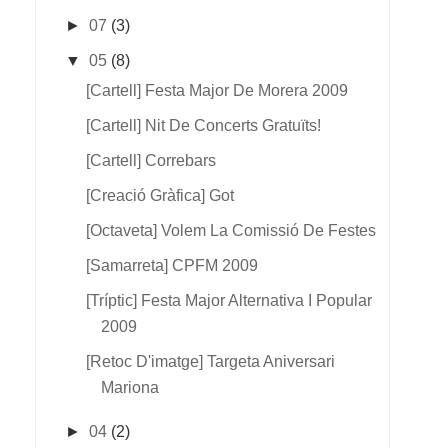
►
07
(3)
▼
05
(8)
[cartell] Festa Major De Morera 2009
[cartell] Nit De Concerts Gratuïts!
[cartell] Correbars
[creació Gràfica] Got
[octaveta] Volem La Comissió De Festes
[samarreta] CPFM 2009
[tríptic] Festa Major Alternativa I Popular
2009
[retoc D'imatge] Targeta Aniversari
Mariona
►
04
(2)