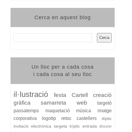
Cerca en aquest blog
Un lloc per a cada cosa
i cada cosa al seu lloc
il·lustració
festa
Cartell
creació
gràfica
samarreta
web
targetó
passatemps
maquetació
música
imatge
corporativa
logotip
retoc
castellers
díptic
invitació electrònica
targeta
tríptic
entrada
dossier