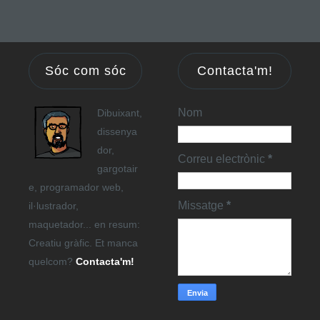
Sóc com sóc
Contacta'm!
Nom
Dibuixant,
dissenya
dor,
Correu electrònic
*
gargotair
e, programador web,
Missatge
*
il·lustrador,
maquetador... en resum:
Creatiu gràfic. Et manca
quelcom?
Contacta'm!