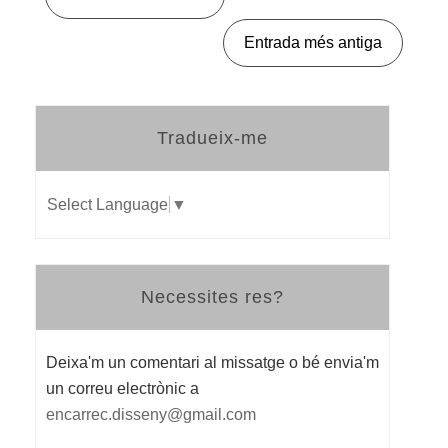
Entrada més antiga
Tradueix-me
Select Language
▼
Necessites res?
Deixa'm un comentari al missatge o bé envia'm
un correu electrònic a
encarrec.disseny@gmail.com